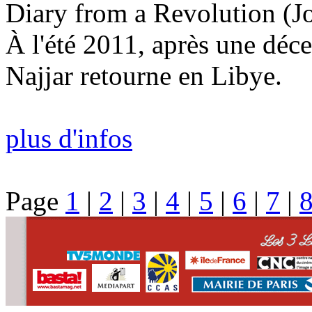
Diary from a Revolution (J
À l'été 2011, après une déce
Najjar retourne en Libye.
plus d'infos
Page
1
|
2
|
3
|
4
|
5
|
6
|
7
|