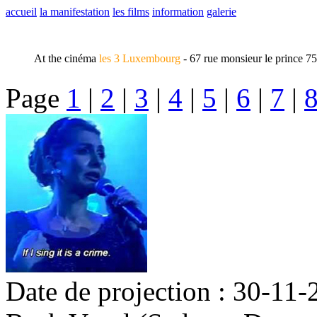
accueil
la manifestation
les films
information
galerie
At the cinéma
les 3 Luxembourg
- 67 rue monsieur le prince 7
Page
1
|
2
|
3
|
4
|
5
|
6
|
7
|
Date de projection : 30-11-