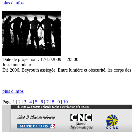
plus d'infos
Date de projection : 12/12/2009 -- 20h00
Juste une odeur
Été 2006. Beyrouth assiégée. Entre lumière et obscurité, les corps des 
plus d'infos
Page
1
|
2
|
3
|
4
|
5
|
6
|
7
|
8
|
9
|
10