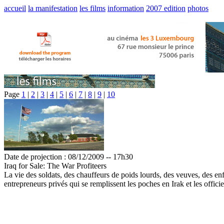
accueil
la manifestation
les films
information
2007 edition
photos
Page
1
|
2
|
3
|
4
|
5
|
6
|
7
|
8
|
9
|
10
Date de projection : 08/12/2009 -- 17h30
Iraq for Sale: The War Profiteers
La vie des soldats, des chauffeurs de poids lourds, des veuves, des enfa
entrepreneurs privés qui se remplissent les poches en Irak et les officie