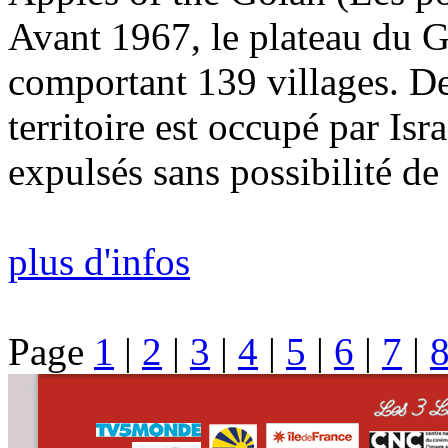
Avant 1967, le plateau du Go
comportant 139 villages. De
territoire est occupé par Is
expulsés sans possibilité de 
plus d'infos
Page
1
|
2
|
3
|
4
|
5
|
6
|
7
|