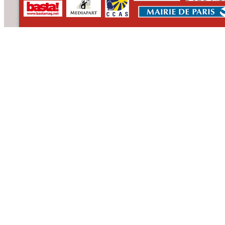
CONTACT
QUI SOMMES N
>
par email
>
l'équipe