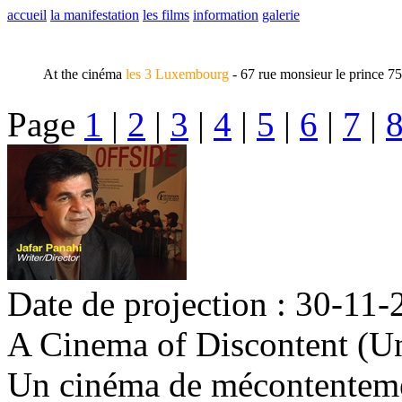
accueil
la manifestation
les films
information
galerie
At the cinéma
les 3 Luxembourg
- 67 rue monsieur le prince 7
Page
1
|
2
|
3
|
4
|
5
|
6
|
7
|
Date de projection : 30-11-
A Cinema of Discontent (Un
Un cinéma de mécontentemen