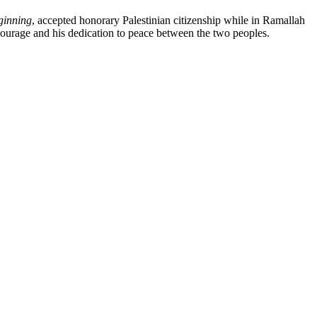
ginning
, accepted honorary Pal
esti
nian citizenship while in Ramallah
courage and his dedication to peace between the two peoples.