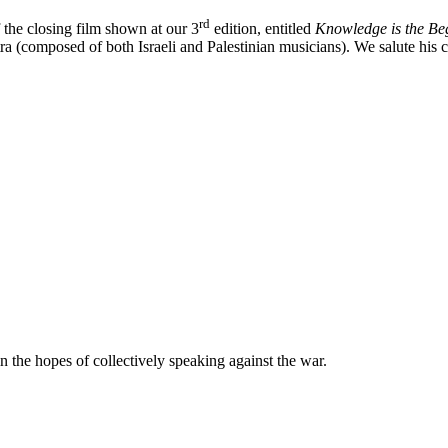
rd
 the closing film shown at our 3
edition, entitled
Knowledge is the Be
ra (composed of both Israeli and Pal
esti
nian musicians). We salute his 
n the hopes of collectively speaking against the war.