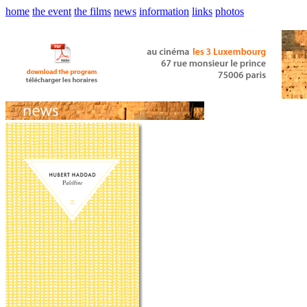
home
the event
the films
news
information
links
photos