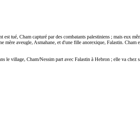
nt est tué, Cham capturé par des combatants palestiniens ; mais eux mêmes
ne mère aveugle, Asmahane, et d'une fille anorexique, Falastin. Cham est
ns le village, Cham/Nessim part avec Falastin à Hebron ; elle va chez sa